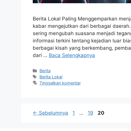
Berita Lokal Paling Menggemparkan menj
kabar mengejutkan dari berbagai daerah.
sering mengubah suasana menjadi tegan
informasi terkini tentang kejadian luar
berbagai kisah yang berkembang, pemba
dari …
Baca Selengkapnya
Kategori
Berita
Tag
Berita Lokal
Tinggalkan komentar
Halaman
Halaman
Halaman
←
Sebelumnya
1
…
19
20