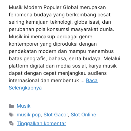
Musik Modern Populer Global merupakan
fenomena budaya yang berkembang pesat
seiring kemajuan teknologi, globalisasi, dan
perubahan pola konsumsi masyarakat dunia.
Musik ini mencakup berbagai genre
kontemporer yang diproduksi dengan
pendekatan modern dan mampu menembus
batas geografis, bahasa, serta budaya. Melalui
platform digital dan media sosial, karya musik
dapat dengan cepat menjangkau audiens
internasional dan membentuk …
Baca
Selengkapnya
Kategori
Musik
Tag
musik pop
,
Slot Gacor
,
Slot Online
Tinggalkan komentar