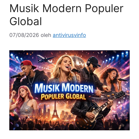
Musik Modern Populer
Global
07/08/2026
oleh
antivirusvinfo