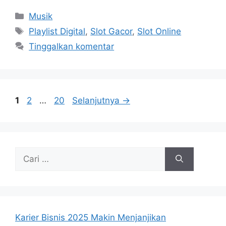
Kategori
Musik
Tag
Playlist Digital
,
Slot Gacor
,
Slot Online
Tinggalkan komentar
Halaman
Halaman
Halaman
1
2
…
20
Selanjutnya
→
Cari
untuk:
Karier Bisnis 2025 Makin Menjanjikan