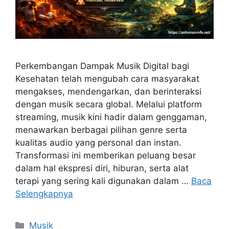
Perkembangan Dampak Musik Digital bagi
Kesehatan telah mengubah cara masyarakat
mengakses, mendengarkan, dan berinteraksi
dengan musik secara global. Melalui platform
streaming, musik kini hadir dalam genggaman,
menawarkan berbagai pilihan genre serta
kualitas audio yang personal dan instan.
Transformasi ini memberikan peluang besar
dalam hal ekspresi diri, hiburan, serta alat
terapi yang sering kali digunakan dalam …
Baca
Selengkapnya
Kategori
Musik