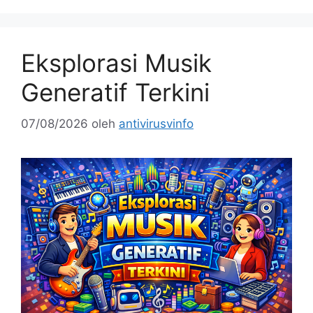
Eksplorasi Musik
Generatif Terkini
07/08/2026
oleh
antivirusvinfo