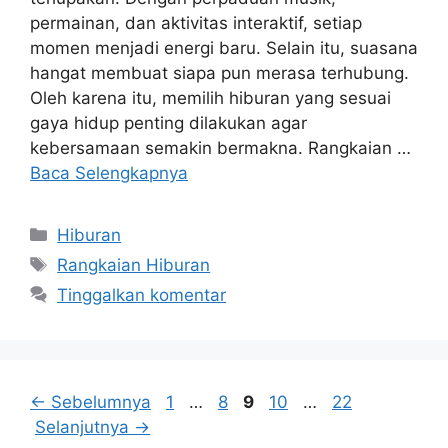
permainan, dan aktivitas interaktif, setiap
momen menjadi energi baru. Selain itu, suasana
hangat membuat siapa pun merasa terhubung.
Oleh karena itu, memilih hiburan yang sesuai
gaya hidup penting dilakukan agar
kebersamaan semakin bermakna. Rangkaian …
Baca Selengkapnya
Kategori
Hiburan
Tag
Rangkaian Hiburan
Tinggalkan komentar
Halaman
Halaman
Halaman
Halaman
Halaman
←
Sebelumnya
1
…
8
9
10
…
22
Selanjutnya
→