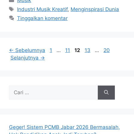
Musik
Tag
Industri Musik Kreatif
,
Menginspirasi Dunia
Tinggalkan komentar
Halaman
Halaman
Halaman
Halaman
Halaman
←
Sebelumnya
1
…
11
12
13
…
20
Selanjutnya
→
Cari
untuk:
Geger! Sistem PCMB Jabar 2026 Bermasalah,