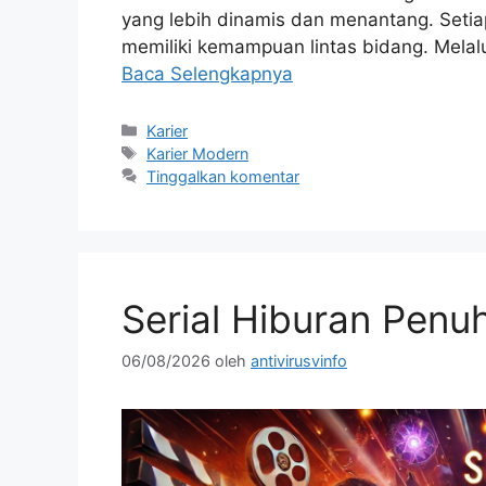
yang lebih dinamis dan menantang. Setiap i
memiliki kemampuan lintas bidang. Melal
Baca Selengkapnya
Kategori
Karier
Tag
Karier Modern
Tinggalkan komentar
Serial Hiburan Penu
06/08/2026
oleh
antivirusvinfo