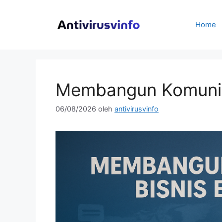
Langsung
ke
Home
isi
Membangun Komunitas
06/08/2026
oleh
antivirusvinfo