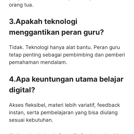
orang tua.
3.Apakah teknologi
menggantikan peran guru?
Tidak. Teknologi hanya alat bantu. Peran guru
tetap penting sebagai pembimbing dan pemberi
pemahaman mendalam.
4.Apa keuntungan utama belajar
digital?
Akses fleksibel, materi lebih variatif, feedback
instan, serta pembelajaran yang bisa diulang
sesuai kebutuhan.