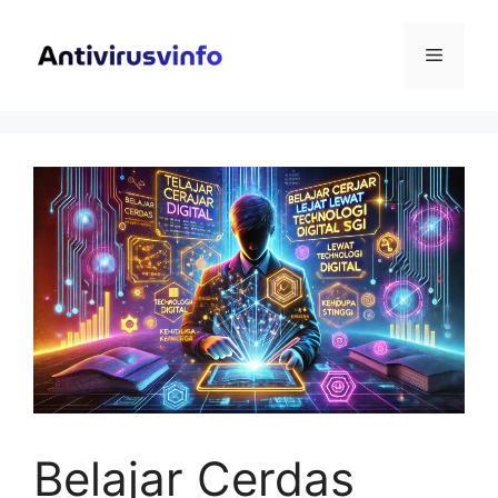
Langsung
ke
Menu
isi
Belajar Cerdas