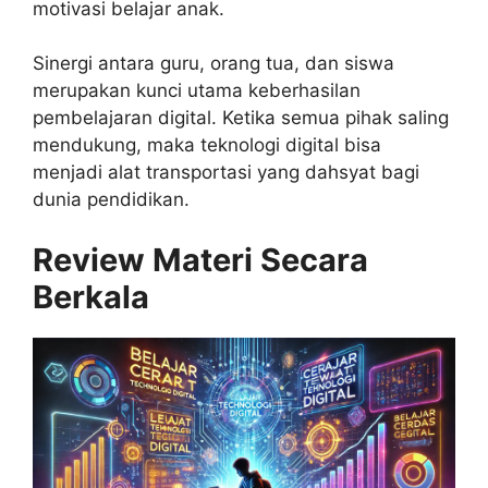
motivasi belajar anak.
Sinergi antara guru, orang tua, dan siswa
merupakan kunci utama keberhasilan
pembelajaran digital. Ketika semua pihak saling
mendukung, maka teknologi digital bisa
menjadi alat transportasi yang dahsyat bagi
dunia pendidikan.
Review Materi Secara
Berkala