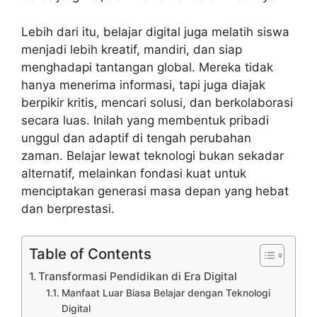
Lebih dari itu, belajar digital juga melatih siswa
menjadi lebih kreatif, mandiri, dan siap
menghadapi tantangan global. Mereka tidak
hanya menerima informasi, tapi juga diajak
berpikir kritis, mencari solusi, dan berkolaborasi
secara luas. Inilah yang membentuk pribadi
unggul dan adaptif di tengah perubahan
zaman. Belajar lewat teknologi bukan sekadar
alternatif, melainkan fondasi kuat untuk
menciptakan generasi masa depan yang hebat
dan berprestasi.
Table of Contents
Transformasi Pendidikan di Era Digital
Manfaat Luar Biasa Belajar dengan Teknologi
Digital