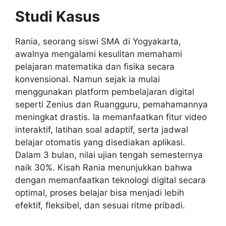
Studi Kasus
Rania, seorang siswi SMA di Yogyakarta,
awalnya mengalami kesulitan memahami
pelajaran matematika dan fisika secara
konvensional. Namun sejak ia mulai
menggunakan platform pembelajaran digital
seperti Zenius dan Ruangguru, pemahamannya
meningkat drastis. Ia memanfaatkan fitur video
interaktif, latihan soal adaptif, serta jadwal
belajar otomatis yang disediakan aplikasi.
Dalam 3 bulan, nilai ujian tengah semesternya
naik 30%. Kisah Rania menunjukkan bahwa
dengan memanfaatkan teknologi digital secara
optimal, proses belajar bisa menjadi lebih
efektif, fleksibel, dan sesuai ritme pribadi.