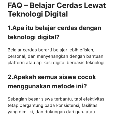
FAQ – Belajar Cerdas Lewat
Teknologi Digital
1.Apa itu belajar cerdas dengan
teknologi digital?
Belajar cerdas berarti belajar lebih efisien,
personal, dan menyenangkan dengan bantuan
platform atau aplikasi digital berbasis teknologi.
2.Apakah semua siswa cocok
menggunakan metode ini?
Sebagian besar siswa terbantu, tapi efektivitas
tetap bergantung pada konsistensi, fasilitas
yang dimiliki, dan dukungan dari guru atau