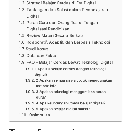
Strategi Belajar Cerdas di Era Digital
Tantangan dan Solusi dalam Pembelajaran
Digital
Peran Guru dan Orang Tua di Tengah
Digitalisasi Pendidikan
Review Materi Secara Berkala
Kolaboratif, Adaptif, dan Berbasis Teknologi
Studi Kasus
Data dan Fakta
FAQ – Belajar Cerdas Lewat Teknologi Digital
1.Apa itu belajar cerdas dengan teknologi
digital?
2.Apakah semua siswa cocok menggunakan
metode ini?
3.Apakah teknologi menggantikan peran
guru?
4.Apa keuntungan utama belajar digital?
5.Apakah belajar digital mahal?
Kesimpulan