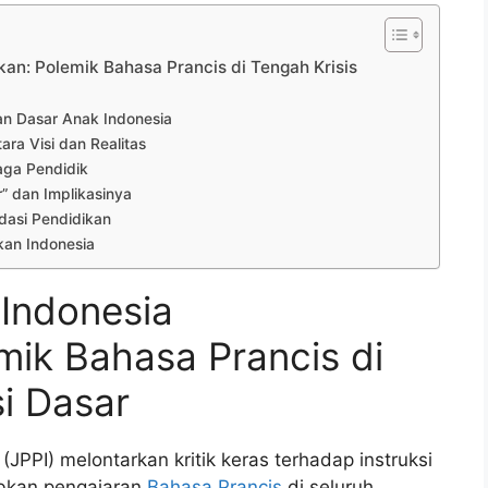
kan: Polemik Bahasa Prancis di Tengah Krisis
n Dasar Anak Indonesia
ara Visi dan Realitas
aga Pendidik
” dan Implikasinya
ndasi Pendidikan
an Indonesia
 Indonesia
mik Bahasa Prancis di
si Dasar
(JPPI) melontarkan kritik keras terhadap instruksi
bkan pengajaran
Bahasa Prancis
di seluruh