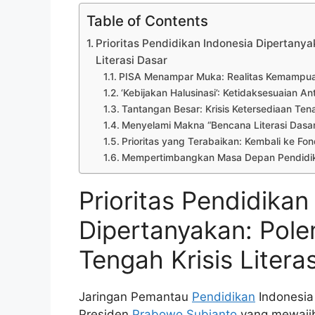
Table of Contents
Prioritas Pendidikan Indonesia Dipertanya
Literasi Dasar
PISA Menampar Muka: Realitas Kemampua
‘Kebijakan Halusinasi’: Ketidaksesuaian Ant
Tantangan Besar: Krisis Ketersediaan Ten
Menyelami Makna “Bencana Literasi Dasar
Prioritas yang Terabaikan: Kembali ke Fo
Mempertimbangkan Masa Depan Pendidik
Prioritas Pendidikan
Dipertanyakan: Pole
Tengah Krisis Litera
Jaringan Pemantau
Pendidikan
Indonesia 
Presiden
Prabowo Subianto
yang mewaji