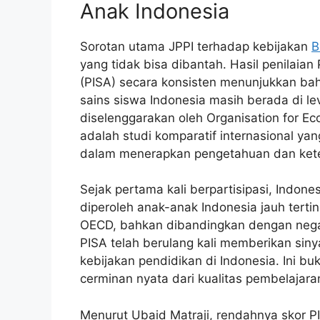
Anak Indonesia
Sorotan utama JPPI terhadap kebijakan
B
yang tidak bisa dibantah. Hasil penilaia
(PISA) secara konsisten menunjukkan 
sains siswa Indonesia masih berada di l
diselenggarakan oleh Organisation for E
adalah studi komparatif internasional y
dalam menerapkan pengetahuan dan kete
Sejak pertama kali berpartisipasi, Indon
diperoleh anak-anak Indonesia jauh terti
OECD, bahkan dibandingkan dengan nega
PISA telah berulang kali memberikan siny
kebijakan pendidikan di Indonesia. Ini bu
cerminan nyata dari kualitas pembelajaran
Menurut Ubaid Matraji, rendahnya skor PI