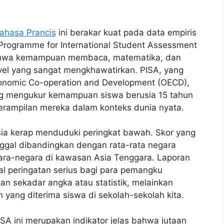
ahasa Prancis
ini berakar kuat pada data empiris
n Programme for International Student Assessment
bahwa kemampuan membaca, matematika, dan
evel yang sangat mengkhawatirkan. PISA, yang
conomic Co-operation and Development (OECD),
ang mengukur kemampuan siswa berusia 15 tahun
rampilan mereka dalam konteks dunia nyata.
esia kerap menduduki peringkat bawah. Skor yang
nggal dibandingkan dengan rata-rata negara
ra-negara di kawasan Asia Tenggara. Laporan
al peringatan serius bagi para pemangku
kan sekadar angka atau statistik, melainkan
 yang diterima siswa di sekolah-sekolah kita.
SA ini merupakan indikator jelas bahwa jutaan