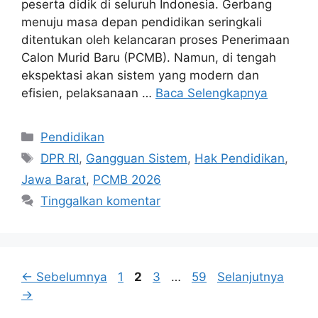
peserta didik di seluruh Indonesia. Gerbang
menuju masa depan pendidikan seringkali
ditentukan oleh kelancaran proses Penerimaan
Calon Murid Baru (PCMB). Namun, di tengah
ekspektasi akan sistem yang modern dan
efisien, pelaksanaan …
Baca Selengkapnya
Kategori
Pendidikan
Tag
DPR RI
,
Gangguan Sistem
,
Hak Pendidikan
,
Jawa Barat
,
PCMB 2026
Tinggalkan komentar
Halaman
Halaman
Halaman
Halaman
←
Sebelumnya
1
2
3
…
59
Selanjutnya
→