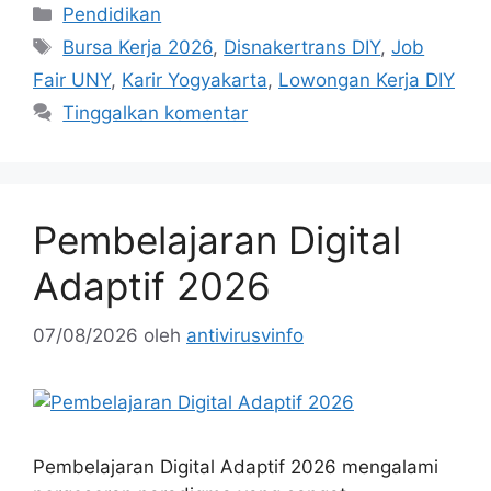
Kategori
Pendidikan
Tag
Bursa Kerja 2026
,
Disnakertrans DIY
,
Job
Fair UNY
,
Karir Yogyakarta
,
Lowongan Kerja DIY
Tinggalkan komentar
Pembelajaran Digital
Adaptif 2026
07/08/2026
oleh
antivirusvinfo
Pembelajaran Digital Adaptif 2026 mengalami