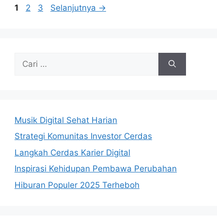
Halaman
Halaman
Halaman
1
2
3
Selanjutnya
→
Cari
untuk:
Musik Digital Sehat Harian
Strategi Komunitas Investor Cerdas
Langkah Cerdas Karier Digital
Inspirasi Kehidupan Pembawa Perubahan
Hiburan Populer 2025 Terheboh