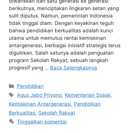
diwariskan dari satu generasi ke generasi
berikutnya, menciptakan lingkaran setan yang
sulit diputus. Namun, pemerintah Indonesia
tidak tinggal diam. Dengan keyakinan teguh
bahwa pendidikan berkualitas adalah kunci
utama untuk memutus rantai kemiskinan
antargenerasi, berbagai inisiatif strategis terus
digulirkan. Salah satunya adalah penguatan
program Sekolah Rakyat, sebuah langkah
progresif yang …
Baca Selengkapnya
Kategori
Pendidikan
Tag
Agus Jabo Priyono
,
Kementerian Sosial
,
Kemiskinan Antargenerasi
,
Pendidikan
Berkualitas
,
Sekolah Rakyat
Tinggalkan komentar