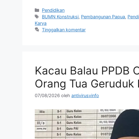
Kategori
Pendidikan
Tag
BUMN Konstruksi
,
Pembangunan Papua
,
Pendi
Karya
Tinggalkan komentar
Kacau Balau PPDB O
Orang Tua Geruduk 
07/08/2026
oleh
antivirusvinfo