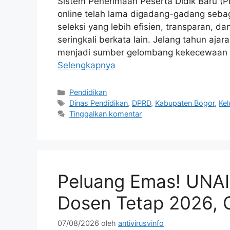
Sistem Penerimaan Peserta Didik Baru (PP
online telah lama digadang-gadang sebag
seleksi yang lebih efisien, transparan, d
seringkali berkata lain. Jelang tahun aja
menjadi sumber gelombang kekecewaan 
Selengkapnya
Kategori
Pendidikan
Tag
Dinas Pendidikan
,
DPRD
,
Kabupaten Bogor
,
Ke
Tinggalkan komentar
Peluang Emas! UNA
Dosen Tetap 2026, 
07/08/2026
oleh
antivirusvinfo