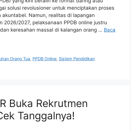
DB) yang kini beralih ke format daring atau
ai solusi revolusioner untuk menciptakan proses
an akuntabel. Namun, realitas di lapangan
ran 2026/2027, pelaksanaan PPDB online justru
dan keresahan massal di kalangan orang …
Baca
luhan Orang Tua
,
PPDB Online
,
Sistem Pendidikan
IR Buka Rekrutmen
Cek Tanggalnya!