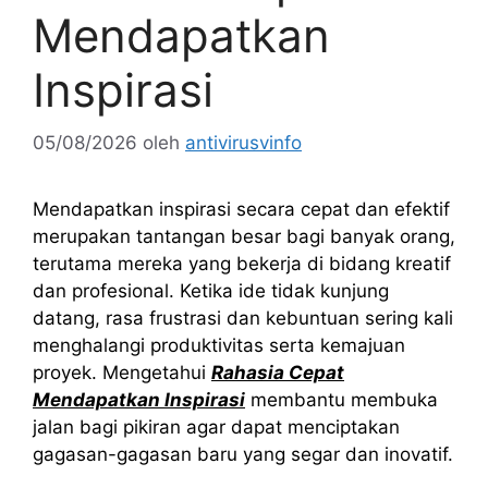
Mendapatkan
Inspirasi
05/08/2026
oleh
antivirusvinfo
Mendapatkan inspirasi secara cepat dan efektif
merupakan tantangan besar bagi banyak orang,
terutama mereka yang bekerja di bidang kreatif
dan profesional. Ketika ide tidak kunjung
datang, rasa frustrasi dan kebuntuan sering kali
menghalangi produktivitas serta kemajuan
proyek. Mengetahui
Rahasia Cepat
Mendapatkan Inspirasi
membantu membuka
jalan bagi pikiran agar dapat menciptakan
gagasan-gagasan baru yang segar dan inovatif.