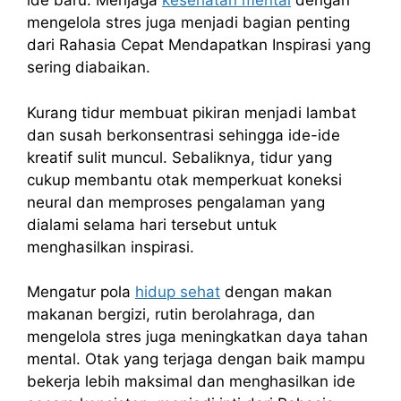
ide baru. Menjaga
kesehatan mental
dengan
mengelola stres juga menjadi bagian penting
dari Rahasia Cepat Mendapatkan Inspirasi yang
sering diabaikan.
Kurang tidur membuat pikiran menjadi lambat
dan susah berkonsentrasi sehingga ide-ide
kreatif sulit muncul. Sebaliknya, tidur yang
cukup membantu otak memperkuat koneksi
neural dan memproses pengalaman yang
dialami selama hari tersebut untuk
menghasilkan inspirasi.
Mengatur pola
hidup sehat
dengan makan
makanan bergizi, rutin berolahraga, dan
mengelola stres juga meningkatkan daya tahan
mental. Otak yang terjaga dengan baik mampu
bekerja lebih maksimal dan menghasilkan ide