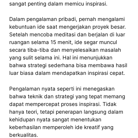
sangat penting dalam memicu inspirasi.
Dalam pengalaman pribadi, pernah mengalami
kebuntuan ide saat mengerjakan proyek besar.
Setelah mencoba meditasi dan berjalan di luar
ruangan selama 15 menit, ide segar muncul
secara tiba-tiba dan menyelesaikan masalah
yang sulit selama ini. Hal ini menunjukkan
bahwa strategi sederhana bisa membawa hasil
luar biasa dalam mendapatkan inspirasi cepat.
Pengalaman nyata seperti ini menegaskan
bahwa teknik dan strategi yang tepat memang
dapat mempercepat proses inspirasi. Tidak
hanya teori, tetapi penerapan langsung dalam
kehidupan nyata sangat menentukan
keberhasilan memperoleh ide kreatif yang
berkualitas.