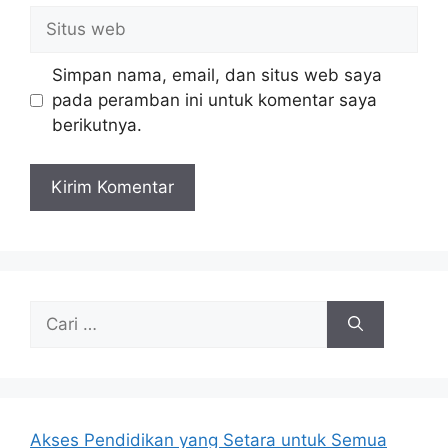
Situs
web
Simpan nama, email, dan situs web saya
pada peramban ini untuk komentar saya
berikutnya.
Cari
untuk:
Akses Pendidikan yang Setara untuk Semua