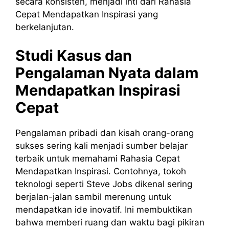
secara konsisten, menjadi inti dari Rahasia
Cepat Mendapatkan Inspirasi yang
berkelanjutan.
Studi Kasus dan
Pengalaman Nyata dalam
Mendapatkan Inspirasi
Cepat
Pengalaman pribadi dan kisah orang-orang
sukses sering kali menjadi sumber belajar
terbaik untuk memahami Rahasia Cepat
Mendapatkan Inspirasi. Contohnya, tokoh
teknologi seperti Steve Jobs dikenal sering
berjalan-jalan sambil merenung untuk
mendapatkan ide inovatif. Ini membuktikan
bahwa memberi ruang dan waktu bagi pikiran