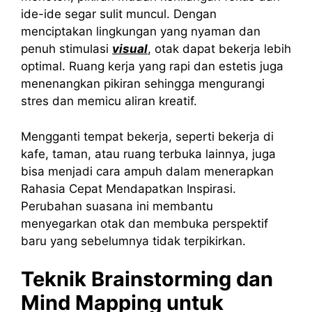
ide-ide segar sulit muncul. Dengan
menciptakan lingkungan yang nyaman dan
penuh stimulasi
visual
, otak dapat bekerja lebih
optimal. Ruang kerja yang rapi dan estetis juga
menenangkan pikiran sehingga mengurangi
stres dan memicu aliran kreatif.
Mengganti tempat bekerja, seperti bekerja di
kafe, taman, atau ruang terbuka lainnya, juga
bisa menjadi cara ampuh dalam menerapkan
Rahasia Cepat Mendapatkan Inspirasi.
Perubahan suasana ini membantu
menyegarkan otak dan membuka perspektif
baru yang sebelumnya tidak terpikirkan.
Teknik Brainstorming dan
Mind Mapping untuk