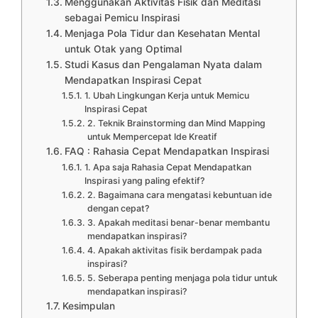
Menggunakan Aktivitas Fisik dan Meditasi
sebagai Pemicu Inspirasi
Menjaga Pola Tidur dan Kesehatan Mental
untuk Otak yang Optimal
Studi Kasus dan Pengalaman Nyata dalam
Mendapatkan Inspirasi Cepat
1. Ubah Lingkungan Kerja untuk Memicu
Inspirasi Cepat
2. Teknik Brainstorming dan Mind Mapping
untuk Mempercepat Ide Kreatif
FAQ : Rahasia Cepat Mendapatkan Inspirasi
1. Apa saja Rahasia Cepat Mendapatkan
Inspirasi yang paling efektif?
2. Bagaimana cara mengatasi kebuntuan ide
dengan cepat?
3. Apakah meditasi benar-benar membantu
mendapatkan inspirasi?
4. Apakah aktivitas fisik berdampak pada
inspirasi?
5. Seberapa penting menjaga pola tidur untuk
mendapatkan inspirasi?
Kesimpulan