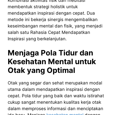
Kombinasi aktivitas fisik dan meditasi
membentuk strategi holistik untuk
mendapatkan inspirasi dengan cepat. Dua
metode ini bekerja sinergis mengembalikan
keseimbangan mental dan fisik, yang menjadi
salah satu Rahasia Cepat Mendapatkan
Inspirasi yang berkelanjutan.
Menjaga Pola Tidur dan
Kesehatan Mental untuk
Otak yang Optimal
Otak yang segar dan sehat merupakan modal
utama dalam mendapatkan inspirasi dengan
cepat. Pola tidur yang baik dan waktu istirahat
cukup sangat menentukan kualitas kerja otak
dalam memproses informasi dan menciptakan