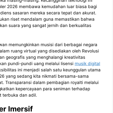
eka masing-masing. Kecanggihan teknologi ini
uler 2026 membawa kemudahan luar biasa bagi
udiens sasaran mereka secara tepat dan akurat.
kukan riset mendalam guna memastikan bahwa
an suara yang sangat jernih dan berkualitas
awan memungkinkan musisi dari berbagai negara
am ruang virtual yang disediakan oleh Revolusi
an geografis yang menghalangi kreativitas
an pundi-pundi uang melalui lisensi
musik digital
sibilitas ini menjadi salah satu keunggulan utama
026 yang sedang kita nikmati bersama-sama
t. Transparansi dalam pembagian royalti melalui
ngkatkan kepercayaan para seniman terhadap
 terbuka dan adil.
r Imersif