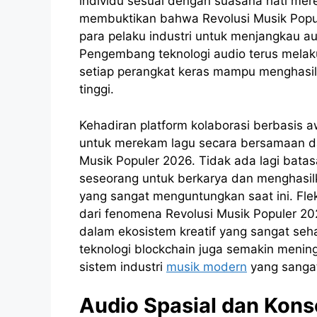
individu sesuai dengan suasana hati mer
membuktikan bahwa Revolusi Musik Pop
para pelaku industri untuk menjangkau a
Pengembang teknologi audio terus mela
setiap perangkat keras mampu menghasilk
tinggi.
Kehadiran platform kolaborasi berbasis 
untuk merekam lagu secara bersamaan dal
Musik Populer 2026. Tidak ada lagi batas
seseorang untuk berkarya dan menghasilk
yang sangat menguntungkan saat ini. Flek
dari fenomena Revolusi Musik Populer 2
dalam ekosistem kreatif yang sangat seha
teknologi blockchain juga semakin meni
sistem industri
musik modern
yang sangat
Audio Spasial dan Konse