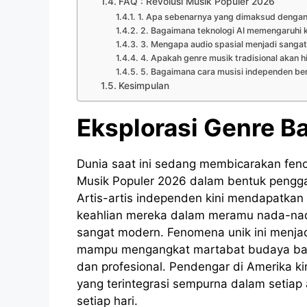
FAQ : Revolusi Musik Populer 2026
1. Apa sebenarnya yang dimaksud dengan
2. Bagaimana teknologi AI memengaruhi k
3. Mengapa audio spasial menjadi sangat
4. Apakah genre musik tradisional akan hi
5. Bagaimana cara musisi independen ber
Kesimpulan
Eksplorasi Genre Ba
Dunia saat ini sedang membicarakan feno
Musik Populer 2026 dalam bentuk pengg
Artis-artis independen kini mendapatka
keahlian mereka dalam meramu nada-nada
sangat modern. Fenomena unik ini menjad
mampu mengangkat martabat budaya bang
dan profesional. Pendengar di Amerika ki
yang terintegrasi sempurna dalam setia
setiap hari.