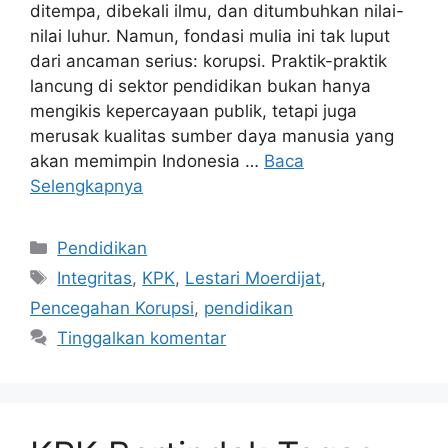
ditempa, dibekali ilmu, dan ditumbuhkan nilai-
nilai luhur. Namun, fondasi mulia ini tak luput
dari ancaman serius: korupsi. Praktik-praktik
lancung di sektor pendidikan bukan hanya
mengikis kepercayaan publik, tetapi juga
merusak kualitas sumber daya manusia yang
akan memimpin Indonesia …
Baca
Selengkapnya
Kategori
Pendidikan
Tag
Integritas
,
KPK
,
Lestari Moerdijat
,
Pencegahan Korupsi
,
pendidikan
Tinggalkan komentar