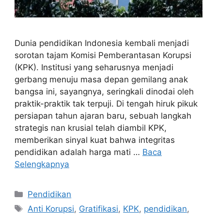
Dunia pendidikan Indonesia kembali menjadi
sorotan tajam Komisi Pemberantasan Korupsi
(KPK). Institusi yang seharusnya menjadi
gerbang menuju masa depan gemilang anak
bangsa ini, sayangnya, seringkali dinodai oleh
praktik-praktik tak terpuji. Di tengah hiruk pikuk
persiapan tahun ajaran baru, sebuah langkah
strategis nan krusial telah diambil KPK,
memberikan sinyal kuat bahwa integritas
pendidikan adalah harga mati …
Baca
Selengkapnya
Kategori
Pendidikan
Tag
Anti Korupsi
,
Gratifikasi
,
KPK
,
pendidikan
,