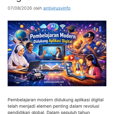
07/08/2026
oleh
antivirusvinfo
Pembelajaran modern didukung aplikasi digital
telah menjadi elemen penting dalam revolusi
pendidikan global. Dalam sepuluh tahun