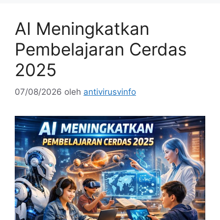
AI Meningkatkan
Pembelajaran Cerdas
2025
07/08/2026
oleh
antivirusvinfo