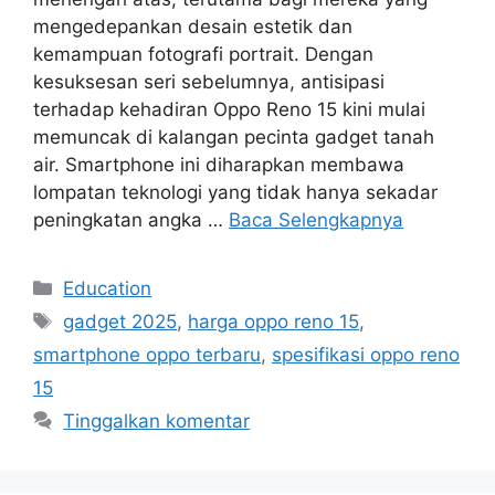
mengedepankan desain estetik dan
kemampuan fotografi portrait. Dengan
kesuksesan seri sebelumnya, antisipasi
terhadap kehadiran Oppo Reno 15 kini mulai
memuncak di kalangan pecinta gadget tanah
air. Smartphone ini diharapkan membawa
lompatan teknologi yang tidak hanya sekadar
peningkatan angka …
Baca Selengkapnya
Kategori
Education
Tag
gadget 2025
,
harga oppo reno 15
,
smartphone oppo terbaru
,
spesifikasi oppo reno
15
Tinggalkan komentar