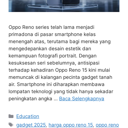
Oppo Reno series telah lama menjadi
primadona di pasar smartphone kelas
menengah atas, terutama bagi mereka yang
mengedepankan desain estetik dan
kemampuan fotografi portrait. Dengan
kesuksesan seri sebelumnya, antisipasi
terhadap kehadiran Oppo Reno 15 kini mulai
memuncak di kalangan pecinta gadget tanah
air. Smartphone ini diharapkan membawa
lompatan teknologi yang tidak hanya sekadar
peningkatan angka …
Baca Selengkapnya
Kategori
Education
Tag
gadget 2025
,
harga oppo reno 15
,
oppo reno