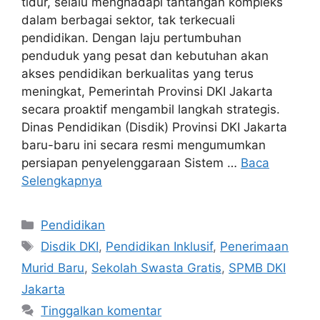
tidur, selalu menghadapi tantangan kompleks
dalam berbagai sektor, tak terkecuali
pendidikan. Dengan laju pertumbuhan
penduduk yang pesat dan kebutuhan akan
akses pendidikan berkualitas yang terus
meningkat, Pemerintah Provinsi DKI Jakarta
secara proaktif mengambil langkah strategis.
Dinas Pendidikan (Disdik) Provinsi DKI Jakarta
baru-baru ini secara resmi mengumumkan
persiapan penyelenggaraan Sistem …
Baca
Selengkapnya
Kategori
Pendidikan
Tag
Disdik DKI
,
Pendidikan Inklusif
,
Penerimaan
Murid Baru
,
Sekolah Swasta Gratis
,
SPMB DKI
Jakarta
Tinggalkan komentar