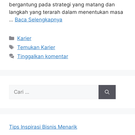
bergantung pada strategi yang matang dan
langkah yang terarah dalam menentukan masa
…
Baca Selengkapnya
Kategori
Karier
Tag
Temukan Karier
Tinggalkan komentar
Cari
untuk:
Tips Inspirasi Bisnis Menarik