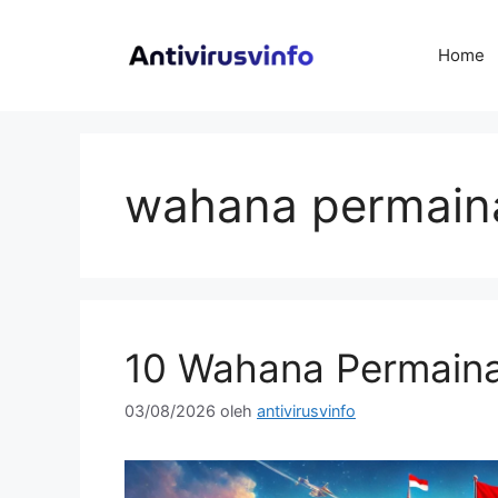
Langsung
ke
Home
isi
wahana permain
10 Wahana Permaina
03/08/2026
oleh
antivirusvinfo