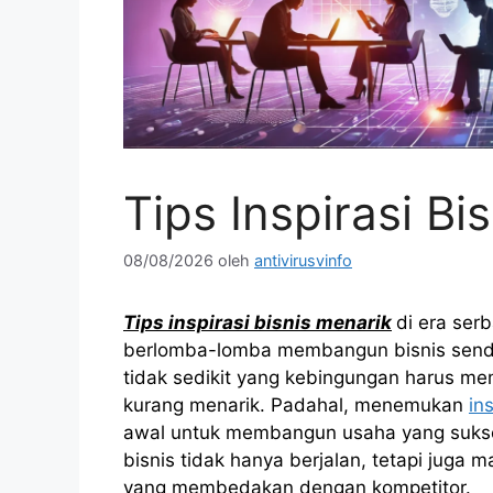
Tips Inspirasi Bi
08/08/2026
oleh
antivirusvinfo
Tips
inspirasi
bisnis
menarik
d
i era ser
berlomba-lomba membangun bisnis sendir
tidak sedikit yang kebingungan harus me
kurang menarik. Padahal, menemukan
in
awal untuk membangun usaha yang sukses
bisnis tidak hanya berjalan, tetapi juga 
yang membedakan dengan kompetitor.