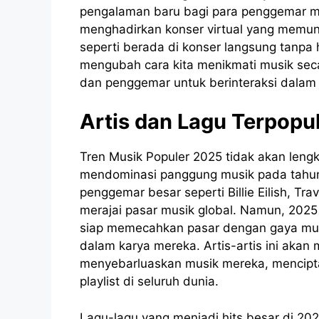
pengalaman baru bagi para penggemar mu
menghadirkan konser virtual yang memu
seperti berada di konser langsung tanpa 
mengubah cara kita menikmati musik sec
dan penggemar untuk berinteraksi dalam ru
Artis dan Lagu Terpopu
Tren Musik Populer 2025 tidak akan len
mendominasi panggung musik pada tahun i
penggemar besar seperti Billie Eilish, Tr
merajai pasar musik global. Namun, 2025
siap memecahkan pasar dengan gaya musi
dalam karya mereka. Artis-artis ini aka
menyebarluaskan musik mereka, mencipt
playlist di seluruh dunia.
Lagu-lagu yang menjadi hits besar di 20