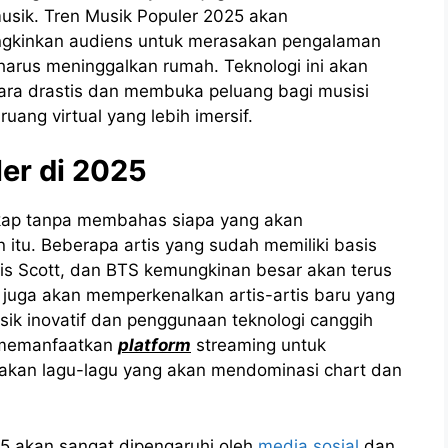
sik. Tren Musik Populer 2025 akan
ngkinkan audiens untuk merasakan pengalaman
harus meninggalkan rumah. Teknologi ini akan
ara drastis dan membuka peluang bagi musisi
ang virtual yang lebih imersif.
ler di 2025
gkap tanpa membahas siapa yang akan
tu. Beberapa artis yang sudah memiliki basis
avis Scott, dan BTS kemungkinan besar akan terus
 juga akan memperkenalkan artis-artis baru yang
k inovatif dan penggunaan teknologi canggih
n memanfaatkan
platform
streaming untuk
akan lagu-lagu yang akan mendominasi chart dan
25 akan sangat dipengaruhi oleh
media sosial
dan