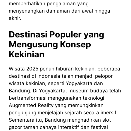
memperhatikan pengalaman yang
menyenangkan dan aman dari awal hingga
akhir.
Destinasi Populer yang
Mengusung Konsep
Kekinian
Wisata 2025 penuh hiburan kekinian, beberapa
destinasi di Indonesia telah menjadi pelopor
wisata kekinian, seperti Yogyakarta dan
Bandung. Di Yogyakarta, museum budaya telah
bertransformasi menggunakan teknologi
Augmented Reality yang memungkinkan
pengunjung menjelajah sejarah secara imersif.
Sementara itu, Bandung menghadirkan
slot
gacor
taman cahaya interaktif dan festival