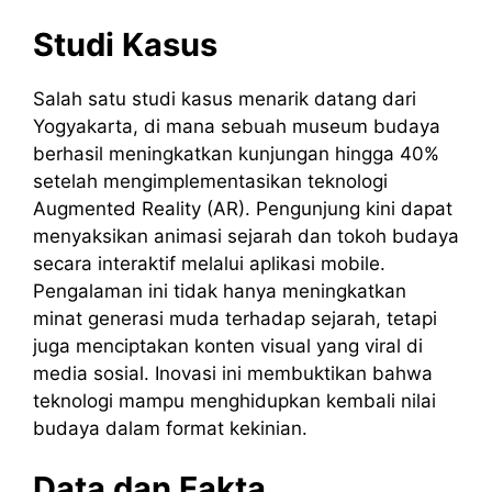
Studi Kasus
Salah satu studi kasus menarik datang dari
Yogyakarta, di mana sebuah museum budaya
berhasil meningkatkan kunjungan hingga 40%
setelah mengimplementasikan teknologi
Augmented Reality (AR). Pengunjung kini dapat
menyaksikan animasi sejarah dan tokoh budaya
secara interaktif melalui aplikasi mobile.
Pengalaman ini tidak hanya meningkatkan
minat generasi muda terhadap sejarah, tetapi
juga menciptakan konten visual yang viral di
media sosial. Inovasi ini membuktikan bahwa
teknologi mampu menghidupkan kembali nilai
budaya dalam format kekinian.
Data dan Fakta