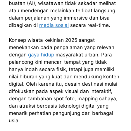
buatan (AI), wisatawan tidak sekadar melihat
atau mendengar, melainkan terlibat langsung
dalam perjalanan yang immersive dan bisa
dibagikan di
media sosial
secara real-time.
Konsep wisata kekinian 2025 sangat
menekankan pada pengalaman yang relevan
dengan
gaya hidup
masyarakat urban. Para
pelancong kini mencari tempat yang tidak
hanya indah secara fisik, tetapi juga memiliki
nilai hiburan yang kuat dan mendukung konten
digital. Oleh karena itu, desain destinasi mulai
difokuskan pada aspek visual dan interaktif,
dengan tambahan spot foto, mapping cahaya,
dan atraksi berbasis teknologi digital yang
menarik perhatian pengunjung dari berbagai
usia.