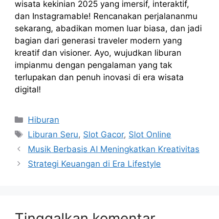
wisata kekinian 2025 yang imersif, interaktif,
dan Instagramable! Rencanakan perjalananmu
sekarang, abadikan momen luar biasa, dan jadi
bagian dari generasi traveler modern yang
kreatif dan visioner. Ayo, wujudkan liburan
impianmu dengan pengalaman yang tak
terlupakan dan penuh inovasi di era wisata
digital!
Kategori
Hiburan
Tag
Liburan Seru
,
Slot Gacor
,
Slot Online
Musik Berbasis AI Meningkatkan Kreativitas
Strategi Keuangan di Era Lifestyle
Tinggalkan komentar