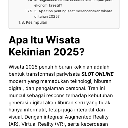
ekonomi kreatif?
5. Apa tips penting saat merencanakan wisata
di tahun 2025?
Kesimpulan
Apa Itu Wisata
Kekinian 2025?
Wisata 2025 penuh hiburan kekinian adalah
bentuk transformasi pariwisata
SLOT ONLINE
modern yang memadukan teknologi, hiburan
digital, dan pengalaman personal. Tren ini
muncul sebagai respons terhadap kebutuhan
generasi digital akan liburan seru yang tidak
hanya informatif, tetapi juga interaktif dan
visual. Dengan integrasi Augmented Reality
(AR), Virtual Reality (VR), serta kecerdasan