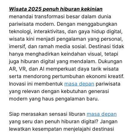
Wisata 2025 penuh hiburan kekinian
menandai transformasi besar dalam dunia
pariwisata modern. Dengan menggabungkan
teknologi, interaktivitas, dan gaya hidup digital,
wisata kini menjadi pengalaman yang personal,
imersif, dan ramah media sosial. Destinasi tidak
hanya menghadirkan keindahan visual, tetapi
juga hiburan digital yang mendalam. Dukungan
AR, VR, dan AI memperkuat daya tarik wisata
serta mendorong pertumbuhan ekonomi kreatif.
Inovasi ini membentuk
masa depan
pariwisata
yang relevan dengan kebutuhan generasi
modern yang haus pengalaman baru.
Siap merasakan sensasi liburan
masa depan
yang seru dan penuh hiburan digital? Jangan
lewatkan kesempatan menjelajahi destinasi