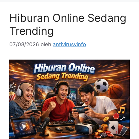
Hiburan Online Sedang
Trending
07/08/2026
oleh
antivirusvinfo