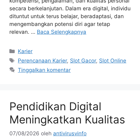
kompetensi, pengalaman, dan kualitas personal
secara berkelanjutan. Dalam era digital, individu
dituntut untuk terus belajar, beradaptasi, dan
mengembangkan potensi diri agar tetap
relevan. …
Baca Selengkapnya
Kategori
Karier
Tag
Perencanaan Karier
,
Slot Gacor
,
Slot Online
Tinggalkan komentar
Pendidikan Digital
Meningkatkan Kualitas
07/08/2026
oleh
antivirusvinfo