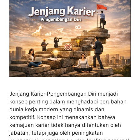
Jenjang Karier Pengembangan Diri menjadi
konsep penting dalam menghadapi perubahan
dunia kerja modern yang dinamis dan
kompetitif. Konsep ini menekankan bahwa
kemajuan karier tidak hanya ditentukan oleh
jabatan, tetapi juga oleh peningkatan