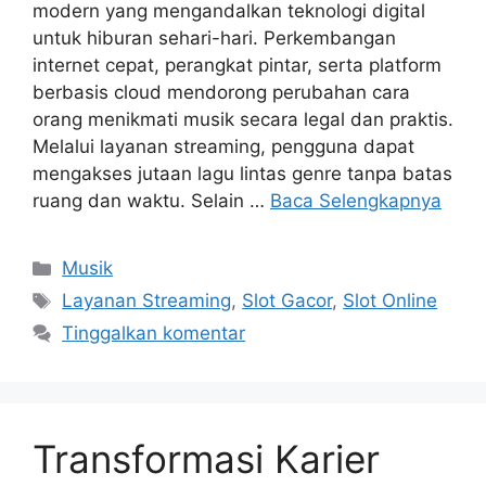
modern yang mengandalkan teknologi digital
untuk hiburan sehari-hari. Perkembangan
internet cepat, perangkat pintar, serta platform
berbasis cloud mendorong perubahan cara
orang menikmati musik secara legal dan praktis.
Melalui layanan streaming, pengguna dapat
mengakses jutaan lagu lintas genre tanpa batas
ruang dan waktu. Selain …
Baca Selengkapnya
Kategori
Musik
Tag
Layanan Streaming
,
Slot Gacor
,
Slot Online
Tinggalkan komentar
Transformasi Karier