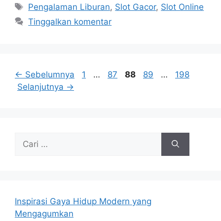
Tag
Pengalaman Liburan
,
Slot Gacor
,
Slot Online
Tinggalkan komentar
Halaman
Halaman
Halaman
Halaman
Halaman
←
Sebelumnya
1
…
87
88
89
…
198
Selanjutnya
→
Cari
untuk:
Inspirasi Gaya Hidup Modern yang
Mengagumkan