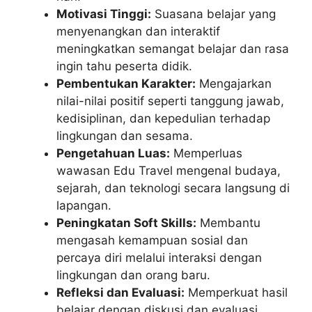
Motivasi Tinggi:
Suasana belajar yang
menyenangkan dan interaktif
meningkatkan semangat belajar dan rasa
ingin tahu peserta didik.
Pembentukan Karakter:
Mengajarkan
nilai-nilai positif seperti tanggung jawab,
kedisiplinan, dan kepedulian terhadap
lingkungan dan sesama.
Pengetahuan Luas:
Memperluas
wawasan Edu Travel mengenal budaya,
sejarah, dan teknologi secara langsung di
lapangan.
Peningkatan Soft Skills:
Membantu
mengasah kemampuan sosial dan
percaya diri melalui interaksi dengan
lingkungan dan orang baru.
Refleksi dan Evaluasi:
Memperkuat hasil
belajar dengan diskusi dan evaluasi