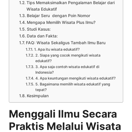
Tips Memaksimalkan Pengalaman Belajar dari
Wisata Edukatif
Belajar Seru dengan Poin Nomor
Mengapa Memilih Wisata Plus Ilmu?
Studi Kasus:
Data dan Fakta:
FAQ: Wisata Sekaligus Tambah Ilmu Baru
1. Apa itu wisata edukatif?
2. Siapa yang cocok mengikuti wisata
edukatif?
3. Apa saja contoh wisata edukatif di
Indonesia?
4. Apa keuntungan mengikuti wisata edukatif?
5. Bagaimana memilih wisata edukatif yang
tepat?
Kesimpulan
Menggali Ilmu Secara
Praktis Melalui Wisata