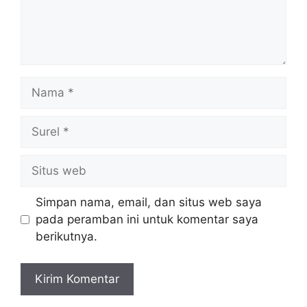
Nama
Surel
Situs
web
Simpan nama, email, dan situs web saya
pada peramban ini untuk komentar saya
berikutnya.