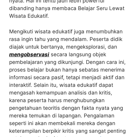
nyata. Hal ini tentu jauh lebih powerful
dibanding hanya membaca Belajar Seru Lewat
Wisata Edukatif.
Mengikuti wisata edukatif juga menumbuhkan
rasa ingin tahu yang mendalam. Peserta didik
diajak untuk bertanya, mengeksplorasi, dan
mengobservasi
secara langsung objek
pembelajaran yang dikunjungi. Dengan cara ini,
proses belajar bukan hanya sebatas menerima
informasi secara pasif, tetapi menjadi aktif dan
interaktif. Selain itu, wisata edukatif dapat
mengasah kemampuan analisis dan kritis,
karena peserta harus menghubungkan
pengetahuan teoritis dengan fakta nyata yang
mereka temukan di lapangan. Pengalaman
seperti ini akan membekali mereka dengan
keterampilan berpikir kritis yang sangat penting