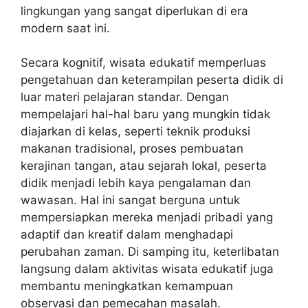
lingkungan yang sangat diperlukan di era
modern saat ini.
Secara kognitif, wisata edukatif memperluas
pengetahuan dan keterampilan peserta didik di
luar materi pelajaran standar. Dengan
mempelajari hal-hal baru yang mungkin tidak
diajarkan di kelas, seperti teknik produksi
makanan tradisional, proses pembuatan
kerajinan tangan, atau sejarah lokal, peserta
didik menjadi lebih kaya pengalaman dan
wawasan. Hal ini sangat berguna untuk
mempersiapkan mereka menjadi pribadi yang
adaptif dan kreatif dalam menghadapi
perubahan zaman. Di samping itu, keterlibatan
langsung dalam aktivitas wisata edukatif juga
membantu meningkatkan kemampuan
observasi dan pemecahan masalah.