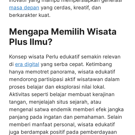
masa depan
yang cerdas, kreatif, dan
berkarakter kuat.
Mengapa Memilih Wisata
Plus Ilmu?
Konsep wisata Perlu
edukatif semakin relevan
di
era digital
yang serba cepat. Ketimbang
hanya memotret panorama, wisata edukatif
mendorong partisipasi aktif wisatawan dalam
proses belajar dan eksplorasi nilai lokal.
Aktivitas seperti belajar membuat kerajinan
tangan, menjelajah situs sejarah, atau
mengenal satwa endemik memberi efek jangka
panjang pada ingatan dan pemahaman. Selain
memberi manfaat personal, wisata edukatif
juga berdampak positif pada pemberdayaan