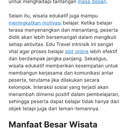
untuk menghadapi tantangan
masa depan
.
Selain itu, wisata edukatif juga mampu
meningkatkan motivasi
belajar. Ketika belajar
terasa menyenangkan dan menantang, peserta
didik akan lebih bersemangat dalam mengikuti
setiap aktivitas. Edu Travel intrinsik ini sangat
vital agar proses belajar
slot online
lebih efektif
dan berdampak jangka panjang. Sekaligus,
wisata edukatif memberikan kesempatan untuk
membangun kerjasama dan komunikasi antar
peserta, terutama jika dilakukan secara
kelompok. Interaksi sosial yang terjadi akan
menambah dimensi positif dalam pembelajaran,
sehingga peserta dapat belajar tidak hanya dari
objek tetapi juga dari teman-temannya.
Manfaat Besar Wisata