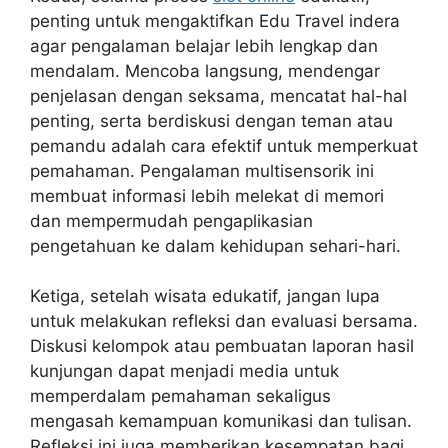
penting untuk mengaktifkan Edu Travel indera
agar pengalaman belajar lebih lengkap dan
mendalam. Mencoba langsung, mendengar
penjelasan dengan seksama, mencatat hal-hal
penting, serta berdiskusi dengan teman atau
pemandu adalah cara efektif untuk memperkuat
pemahaman. Pengalaman multisensorik ini
membuat informasi lebih melekat di memori
dan mempermudah pengaplikasian
pengetahuan ke dalam kehidupan sehari-hari.
Ketiga, setelah wisata edukatif, jangan lupa
untuk melakukan refleksi dan evaluasi bersama.
Diskusi kelompok atau pembuatan laporan hasil
kunjungan dapat menjadi media untuk
memperdalam pemahaman sekaligus
mengasah kemampuan komunikasi dan tulisan.
Refleksi ini juga memberikan kesempatan bagi