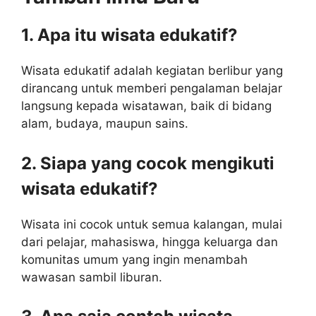
1. Apa itu wisata edukatif?
Wisata edukatif adalah kegiatan berlibur yang
dirancang untuk memberi pengalaman belajar
langsung kepada wisatawan, baik di bidang
alam, budaya, maupun sains.
2. Siapa yang cocok mengikuti
wisata edukatif?
Wisata ini cocok untuk semua kalangan, mulai
dari pelajar, mahasiswa, hingga keluarga dan
komunitas umum yang ingin menambah
wawasan sambil liburan.