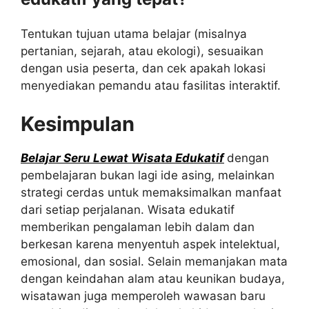
Tentukan tujuan utama belajar (misalnya
pertanian, sejarah, atau ekologi), sesuaikan
dengan usia peserta, dan cek apakah lokasi
menyediakan pemandu atau fasilitas interaktif.
Kesimpulan
Belajar Seru Lewat Wisata Edukatif
dengan
pembelajaran bukan lagi ide asing, melainkan
strategi cerdas untuk memaksimalkan manfaat
dari setiap perjalanan. Wisata edukatif
memberikan pengalaman lebih dalam dan
berkesan karena menyentuh aspek intelektual,
emosional, dan sosial. Selain memanjakan mata
dengan keindahan alam atau keunikan budaya,
wisatawan juga memperoleh wawasan baru