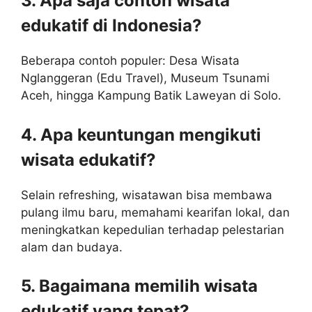
3. Apa saja contoh wisata
edukatif di Indonesia?
Beberapa contoh populer: Desa Wisata
Nglanggeran (Edu Travel), Museum Tsunami
Aceh, hingga Kampung Batik Laweyan di Solo.
4. Apa keuntungan mengikuti
wisata edukatif?
Selain refreshing, wisatawan bisa membawa
pulang ilmu baru, memahami kearifan lokal, dan
meningkatkan kepedulian terhadap pelestarian
alam dan budaya.
5. Bagaimana memilih wisata
edukatif yang tepat?