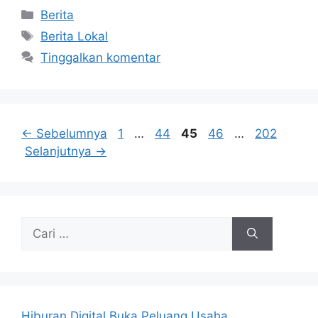
Kategori
Berita
Tag
Berita Lokal
Tinggalkan komentar
Halaman
Halaman
Halaman
Halaman
Halaman
←
Sebelumnya
1
…
44
45
46
…
202
Selanjutnya
→
Cari
untuk:
Hiburan Digital Buka Peluang Usaha