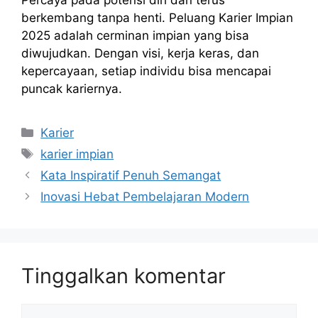
Percaya pada potensi diri dan terus
berkembang tanpa henti. Peluang Karier Impian
2025 adalah cerminan impian yang bisa
diwujudkan. Dengan visi, kerja keras, dan
kepercayaan, setiap individu bisa mencapai
puncak kariernya.
Kategori
Karier
Tag
karier impian
Kata Inspiratif Penuh Semangat
Inovasi Hebat Pembelajaran Modern
Tinggalkan komentar
Komentar