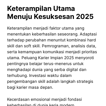
Keterampilan Utama
Menuju Kesuksesan 2025
Keterampilan menjadi faktor utama yang
menentukan keberhasilan seseorang. Adaptasi
terhadap perubahan menuntut kombinasi hard
skill dan soft skill. Pemrograman, analisis data,
serta kemampuan komunikasi menjadi prioritas
utama. Peluang Karier Impian 2025 menyoroti
pentingnya belajar terus-menerus untuk
menghadapi dunia yang serba digital dan
terhubung. Investasi waktu dalam
pengembangan skill adalah langkah strategis
bagi karier masa depan.
Kecerdasan emosional menjadi fondasi
keberhasilan di dunia kerja modern.