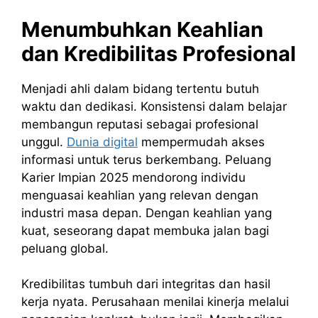
Menumbuhkan Keahlian
dan Kredibilitas Profesional
Menjadi ahli dalam bidang tertentu butuh
waktu dan dedikasi. Konsistensi dalam belajar
membangun reputasi sebagai profesional
unggul.
Dunia digital
mempermudah akses
informasi untuk terus berkembang. Peluang
Karier Impian 2025 mendorong individu
menguasai keahlian yang relevan dengan
industri masa depan. Dengan keahlian yang
kuat, seseorang dapat membuka jalan bagi
peluang global.
Kredibilitas tumbuh dari integritas dan hasil
kerja nyata. Perusahaan menilai kinerja melalui