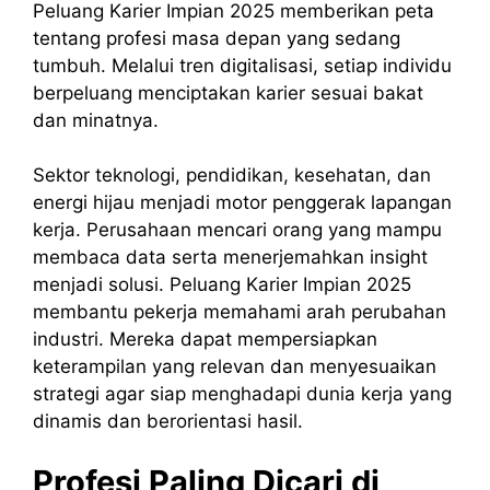
Peluang Karier Impian 2025 memberikan peta
tentang profesi masa depan yang sedang
tumbuh. Melalui tren digitalisasi, setiap individu
berpeluang menciptakan karier sesuai bakat
dan minatnya.
Sektor teknologi, pendidikan, kesehatan, dan
energi hijau menjadi motor penggerak lapangan
kerja. Perusahaan mencari orang yang mampu
membaca data serta menerjemahkan insight
menjadi solusi. Peluang Karier Impian 2025
membantu pekerja memahami arah perubahan
industri. Mereka dapat mempersiapkan
keterampilan yang relevan dan menyesuaikan
strategi agar siap menghadapi dunia kerja yang
dinamis dan berorientasi hasil.
Profesi Paling Dicari di