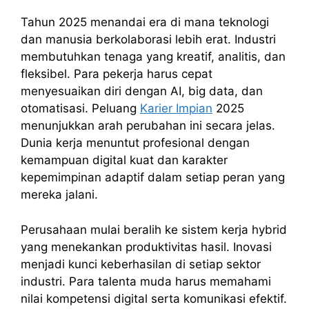
Tahun 2025 menandai era di mana teknologi
dan manusia berkolaborasi lebih erat. Industri
membutuhkan tenaga yang kreatif, analitis, dan
fleksibel. Para pekerja harus cepat
menyesuaikan diri dengan AI, big data, dan
otomatisasi. Peluang
Karier Impian
2025
menunjukkan arah perubahan ini secara jelas.
Dunia kerja menuntut profesional dengan
kemampuan digital kuat dan karakter
kepemimpinan adaptif dalam setiap peran yang
mereka jalani.
Perusahaan mulai beralih ke sistem kerja hybrid
yang menekankan produktivitas hasil. Inovasi
menjadi kunci keberhasilan di setiap sektor
industri. Para talenta muda harus memahami
nilai kompetensi digital serta komunikasi efektif.