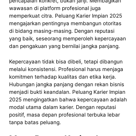
pencapaian konkret, bukan janji. Membagikan
wawasan di platform profesional juga
memperkuat citra. Peluang Karier Impian 2025
mengajarkan pentingnya membangun otoritas
di bidang masing-masing. Dengan reputasi
yang baik, seseorang memperoleh kepercayaan
dan pengakuan yang bernilai jangka panjang.
Kepercayaan tidak bisa dibeli, tetapi dibangun
melalui konsistensi. Profesional harus menjaga
komitmen terhadap kualitas dan etika kerja.
Hubungan jangka panjang dengan rekan bisnis
menjadi bukti keandalan. Peluang Karier Impian
2025 mengingatkan bahwa kepercayaan adalah
modal utama dalam karier. Dengan reputasi
positif, masa depan profesional terbuka lebar
tanpa batas peluang.