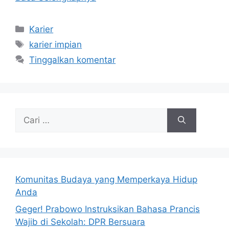
Kategori
Karier
Tag
karier impian
Tinggalkan komentar
Cari
untuk:
Komunitas Budaya yang Memperkaya Hidup
Anda
Geger! Prabowo Instruksikan Bahasa Prancis
Wajib di Sekolah: DPR Bersuara