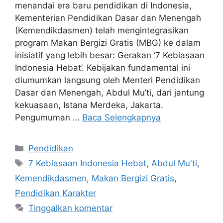
menandai era baru pendidikan di Indonesia,
Kementerian Pendidikan Dasar dan Menengah
(Kemendikdasmen) telah mengintegrasikan
program Makan Bergizi Gratis (MBG) ke dalam
inisiatif yang lebih besar: Gerakan ‘7 Kebiasaan
Indonesia Hebat’. Kebijakan fundamental ini
diumumkan langsung oleh Menteri Pendidikan
Dasar dan Menengah, Abdul Mu’ti, dari jantung
kekuasaan, Istana Merdeka, Jakarta.
Pengumuman …
Baca Selengkapnya
Kategori
Pendidikan
Tag
7 Kebiasaan Indonesia Hebat
,
Abdul Mu'ti
,
Kemendikdasmen
,
Makan Bergizi Gratis
,
Pendidikan Karakter
Tinggalkan komentar