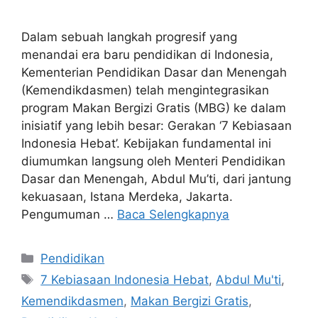
Dalam sebuah langkah progresif yang
menandai era baru pendidikan di Indonesia,
Kementerian Pendidikan Dasar dan Menengah
(Kemendikdasmen) telah mengintegrasikan
program Makan Bergizi Gratis (MBG) ke dalam
inisiatif yang lebih besar: Gerakan ‘7 Kebiasaan
Indonesia Hebat’. Kebijakan fundamental ini
diumumkan langsung oleh Menteri Pendidikan
Dasar dan Menengah, Abdul Mu’ti, dari jantung
kekuasaan, Istana Merdeka, Jakarta.
Pengumuman …
Baca Selengkapnya
Kategori
Pendidikan
Tag
7 Kebiasaan Indonesia Hebat
,
Abdul Mu'ti
,
Kemendikdasmen
,
Makan Bergizi Gratis
,